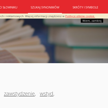
O SŁOWNIKU
SZUKAJ SYNONIMÓW
SKRÓTY I SYMBOLE
ych i reklamowych. Więcej informacji znajdziesz w
Polityce plików cookie.
Wiem, zamknij
,
zawstydzenie
,
wstyd
,