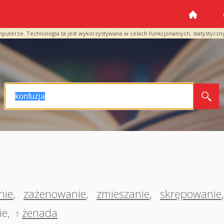
mputerze. Technologia ta jest wykorzystywana w celach funkcjonalnych, statystyczn
nie
,
zażenowanie
,
zmieszanie
,
skrępowanie
ie
,
żenada
†