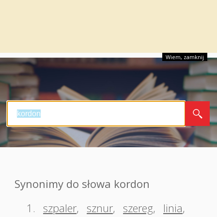
Wiem, zamknij
Synonimy do słowa kordon
1.
szpaler
,
sznur
,
szereg
,
linia
,