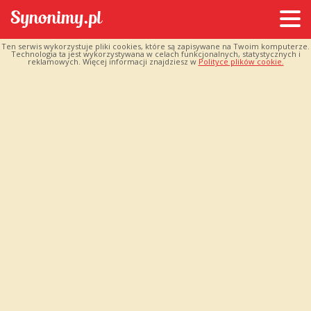
Ten serwis wykorzystuje pliki cookies, które są zapisywane na Twoim komputerze.
Technologia ta jest wykorzystywana w celach funkcjonalnych, statystycznych i
reklamowych. Więcej informacji znajdziesz w
Polityce plików cookie.