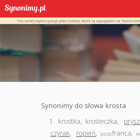
Ten serwis wykorzystuje pliki cookies, które są zapisywane na Twoim ko
Synonimy do słowa krosta
1.
krostka
,
krosteczka
,
prysz
czyrak
,
ropień
,
franca
,
posp
w