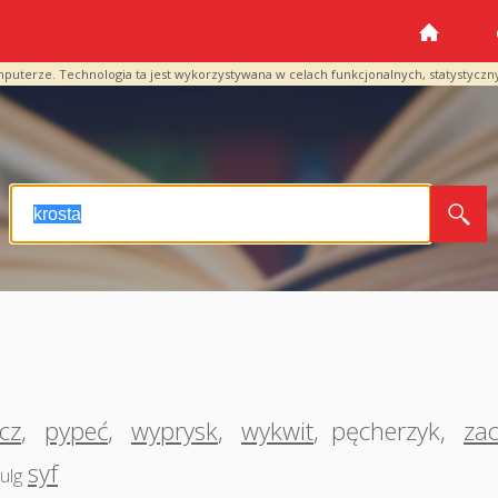
mputerze. Technologia ta jest wykorzystywana w celach funkcjonalnych, statystyczn
cz
,
pypeć
,
wyprysk
,
wykwit
,
pęcherzyk
,
za
syf
ulg