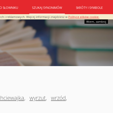
O SŁOWNIKU
SZUKAJ SYNONIMÓW
SKRÓTY I SYMBOLE
ych i reklamowych. Więcej informacji znajdziesz w
Polityce plików cookie.
Wiem, zamknij
chciewajka
,
wyrzut
,
wrzód
,