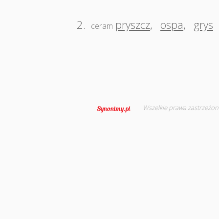
2.
pryszcz
,
ospa
,
grys
ceram
Wszelkie prawa zastrzeżon