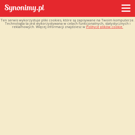
Ten serwis wykorzystuje pliki cookies, które są zapisywane na Twoim komputerze.
Technologia ta jest wykorzystywana w celach funkcjonalnych, statystycznych i
reklamowych. Więcej informacji znajdziesz w
Polityce plików cookie.