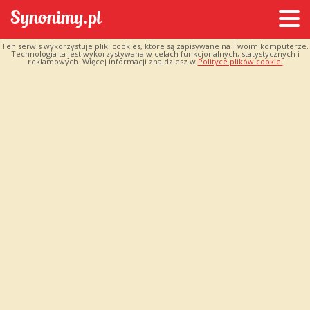
Ten serwis wykorzystuje pliki cookies, które są zapisywane na Twoim komputerze.
Technologia ta jest wykorzystywana w celach funkcjonalnych, statystycznych i
reklamowych. Więcej informacji znajdziesz w
Polityce plików cookie.