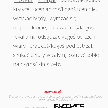
krytyce
,
oceniać coś/kogoś ujemnie
,
wytykać błędy
,
wyrażać się
niepochlebnie
,
oblewać coś/kogoś
fekaliami
,
odsądzać kogoś od czci i
wiary
,
brać coś/kogoś pod ostrzał
,
szukać dziury w całym
,
ostrzyć sobie
na czymś/ kimś zęby
Wszelkie prawa zastrzeżone.
Skontaktuj się
z nami w celu uzyskania
dodatkowych informacji
Projekt i wykonanie