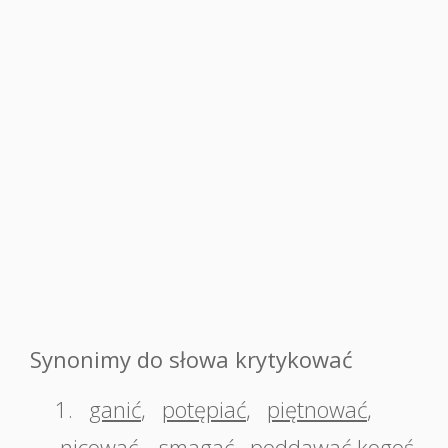
Synonimy do słowa krytykować
1.
ganić
,
potępiać
,
piętnować
,
nicować
,
smagać
,
poddawać kogoś