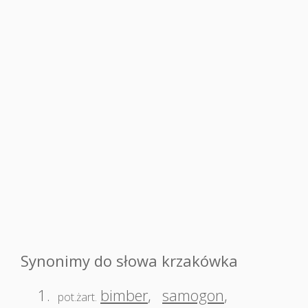
Synonimy do słowa krzakówka
1.
bimber
,
samogon
,
pot.żart.