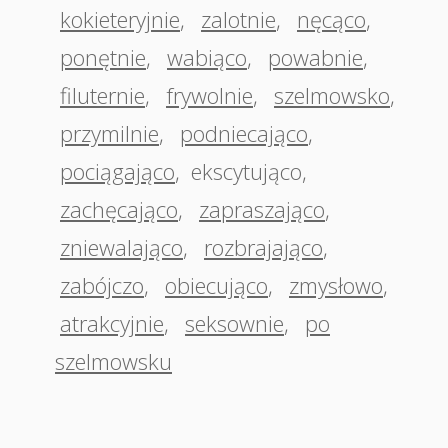
kokieteryjnie
,
zalotnie
,
nęcąco
,
ponętnie
,
wabiąco
,
powabnie
,
filuternie
,
frywolnie
,
szelmowsko
,
przymilnie
,
podniecająco
,
pociągająco
,
ekscytująco
,
zachęcająco
,
zapraszająco
,
zniewalająco
,
rozbrajająco
,
zabójczo
,
obiecująco
,
zmysłowo
,
atrakcyjnie
,
seksownie
,
po
szelmowsku