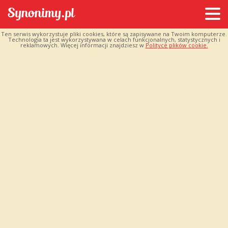
Ten serwis wykorzystuje pliki cookies, które są zapisywane na Twoim komputerze.
Technologia ta jest wykorzystywana w celach funkcjonalnych, statystycznych i
reklamowych. Więcej informacji znajdziesz w
Polityce plików cookie.