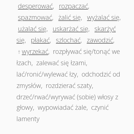
desperować
,
rozpaczać
,
spazmować
,
żalić się
,
wyżalać się
,
użalać się
,
uskarżać się
,
skarżyć
się
,
płakać
,
szlochać
,
zawodzić
,
wyrzekać
,
rozpływać się/tonąć we
†
łzach
,
zalewać się łzami
,
lać/ronić/wylewać łzy
,
odchodzić od
zmysłów
,
rozdzierać szaty
,
drzeć/rwać/wyrywać (sobie) włosy z
głowy
,
wypowiadać żale
,
czynić
lamenty