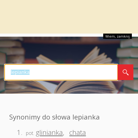
Wiem, zamknij
Synonimy do słowa lepianka
1.
glinianka
,
chata
pot.