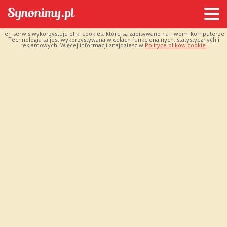
Ten serwis wykorzystuje pliki cookies, które są zapisywane na Twoim komputerze.
Technologia ta jest wykorzystywana w celach funkcjonalnych, statystycznych i
reklamowych. Więcej informacji znajdziesz w
Polityce plików cookie.