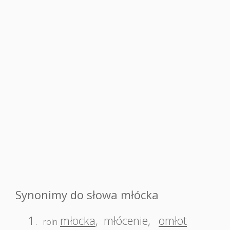
Synonimy do słowa młócka
1.
młocka
,
młócenie
,
omłot
roln