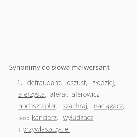
Synonimy do słowa malwersant
1.
defraudant
,
oszust
,
złodziej
,
aferzysta
,
aferał
,
aferowicz
,
hochsztapler
,
szachraj
,
naciągacz
,
kanciarz
,
wyłudzacz
,
posp.
przywłaszczyciel
†