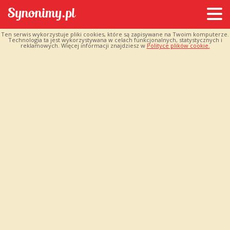
Ten serwis wykorzystuje pliki cookies, które są zapisywane na Twoim komputerze.
Technologia ta jest wykorzystywana w celach funkcjonalnych, statystycznych i
reklamowych. Więcej informacji znajdziesz w
Polityce plików cookie.