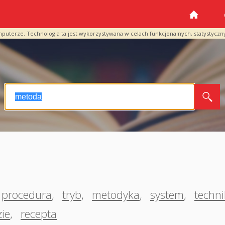
mputerze. Technologia ta jest wykorzystywana w celach funkcjonalnych, statystyczn
procedura
,
tryb
,
metodyka
,
system
,
techn
ie
,
recepta