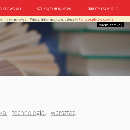
O SŁOWNIKU
SZUKAJ SYNONIMÓW
SKRÓTY I SYMBOLE
ych i reklamowych. Więcej informacji znajdziesz w
Polityce plików cookie.
Wiem, zamknij
ika
,
technologia
,
warsztat
,