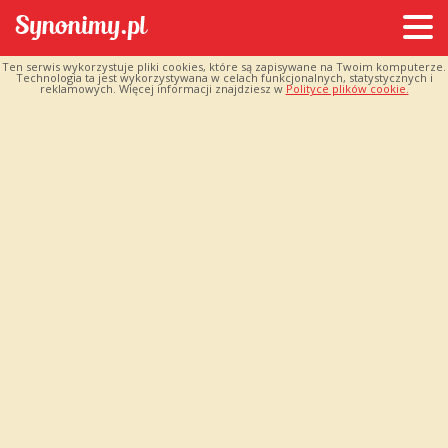
Ten serwis wykorzystuje pliki cookies, które są zapisywane na Twoim komputerze.
Technologia ta jest wykorzystywana w celach funkcjonalnych, statystycznych i
reklamowych. Więcej informacji znajdziesz w
Polityce plików cookie.