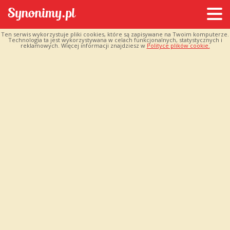
Ten serwis wykorzystuje pliki cookies, które są zapisywane na Twoim komputerze.
Technologia ta jest wykorzystywana w celach funkcjonalnych, statystycznych i
reklamowych. Więcej informacji znajdziesz w
Polityce plików cookie.