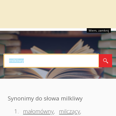
Wiem, zamknij
Synonimy do słowa milkliwy
1.
małomówny
,
milczący
,