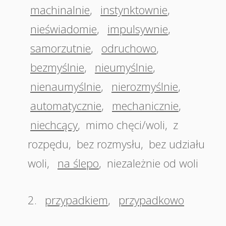
machinalnie
,
instynktownie
,
nieświadomie
,
impulsywnie
,
samorzutnie
,
odruchowo
,
bezmyślnie
,
nieumyślnie
,
nienaumyślnie
,
nierozmyślnie
,
automatycznie
,
mechanicznie
,
niechcący
,
mimo chęci/woli
,
z
rozpędu
,
bez rozmysłu
,
bez udziału
woli
,
na ślepo
,
niezależnie od woli
2.
przypadkiem
,
przypadkowo