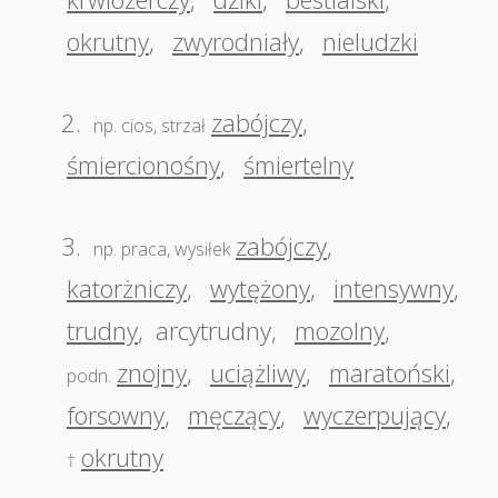
okrutny
,
zwyrodniały
,
nieludzki
2.
zabójczy
,
np. cios, strzał
śmiercionośny
,
śmiertelny
3.
zabójczy
,
np. praca, wysiłek
katorżniczy
,
wytężony
,
intensywny
,
trudny
,
arcytrudny
,
mozolny
,
znojny
,
uciążliwy
,
maratoński
,
podn.
forsowny
,
męczący
,
wyczerpujący
,
okrutny
†