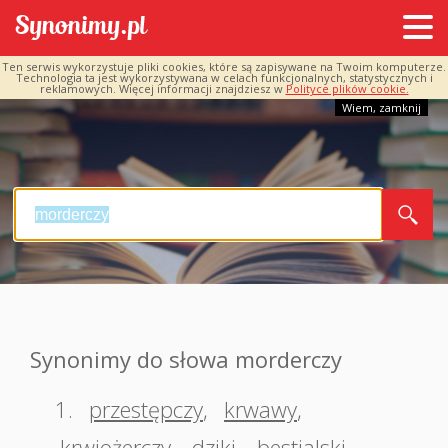
Ten serwis wykorzystuje pliki cookies, które są zapisywane na Twoim komputerze.
Technologia ta jest wykorzystywana w celach funkcjonalnych, statystycznych i
reklamowych. Więcej informacji znajdziesz w
Polityce plików cookie.
Wiem, zamknij
Synonimy do słowa morderczy
1.
przestępczy
,
krwawy
,
krwiożerczy
,
dziki
,
bestialski
,