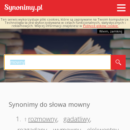
Ten serwis wykorzystuje pliki cookies, które są zapisywane na Twoim komputerze.
Technologia ta jest wykorzystywana w celach funkcjonalnych, statystycznych i
reklamowych. Więcej informacji znajdziesz w
Polityce plików cookie.
Wiem, zamknij
Synonimy do słowa mowny
1.
rozmowny
,
gadatliwy
,
†
rozgadany
,
wymowny
,
elokwentny