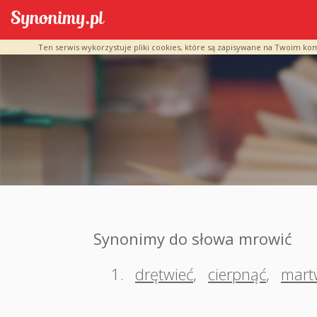
Ten serwis wykorzystuje pliki cookies, które są zapisywane na Twoim ko
Synonimy do słowa mrowić
1.
drętwieć
,
cierpnąć
,
mart