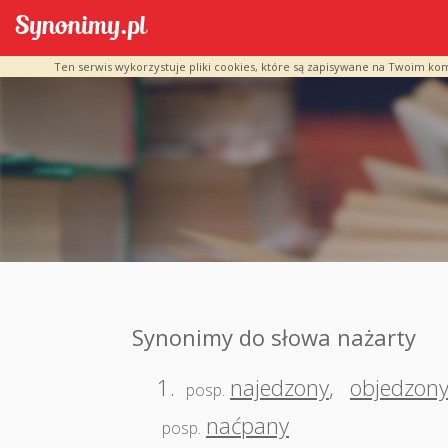
Ten serwis wykorzystuje pliki cookies, które są zapisywane na Twoim ko
Synonimy do słowa nażarty
1.
najedzony
,
objedzon
posp.
naćpany
posp.