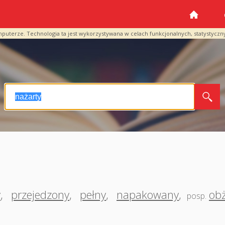
mputerze. Technologia ta jest wykorzystywana w celach funkcjonalnych, statystyczn
y
,
przejedzony
,
pełny
,
napakowany
,
obż
posp.