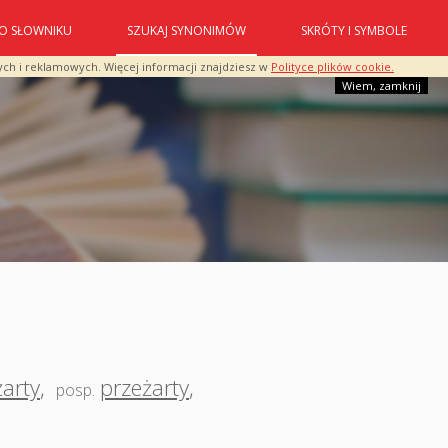
O SŁOWNIKU
SZUKAJ SYNONIMÓW
SKRÓTY I SYMBOLE
ych i reklamowych. Więcej informacji znajdziesz w
Polityce plików cookie.
Wiem, zamknij
arty
,
przeżarty
,
posp.