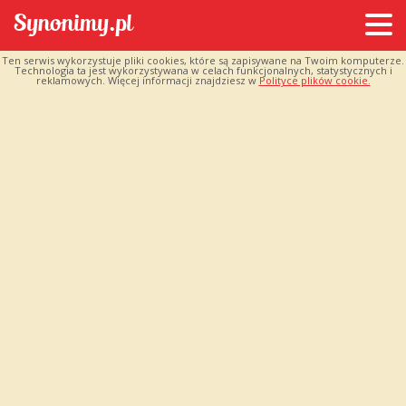
Ten serwis wykorzystuje pliki cookies, które są zapisywane na Twoim komputerze.
Technologia ta jest wykorzystywana w celach funkcjonalnych, statystycznych i
reklamowych. Więcej informacji znajdziesz w
Polityce plików cookie.