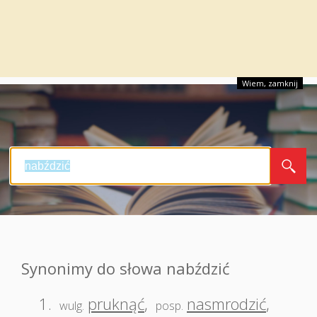
Wiem, zamknij
Synonimy do słowa nabździć
1.
pruknąć
,
nasmrodzić
,
wulg.
posp.