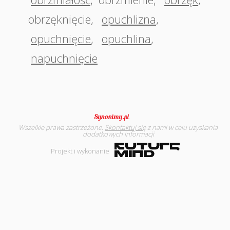
obrzęknięcie
,
opuchlizna
,
opuchnięcie
,
opuchlina
,
napuchnięcie
Wszelkie prawa zastrzeżone.
Skontaktuj się
z nami w celu uzyskania
dodatkowych informacji
Projekt i wykonanie