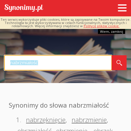
Ten serwis wykorzystuje pliki cookies, które są zapisywane na Twoim komputerze.
Technologia ta jest wykorzystywana w celach funkcjonalnych, statystycznych i
reklamowych. Więcej informacji znajdziesz w
Polityce plików cookie.
Wiem, zamknij
Synonimy do słowa nabrzmiałość
1.
nabrzęknięcie
,
nabrzmienie
,
obrzmiałość
,
obrzmienie
,
obrzęk
,