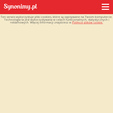
Ten serwis wykorzystuje pliki cookies, które są zapisywane na Twoim komputerze.
Technologia ta jest wykorzystywana w celach funkcjonalnych, statystycznych i
reklamowych. Więcej informacji znajdziesz w
Polityce plików cookie.