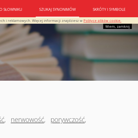
O SŁOWNIKU
SZUKAJ SYNONIMÓW
SKRÓTY I SYMBOLE
ych i reklamowych. Więcej informacji znajdziesz w
Polityce plików cookie.
Wiem, zamknij
ść
,
nerwowość
,
porywczość
,