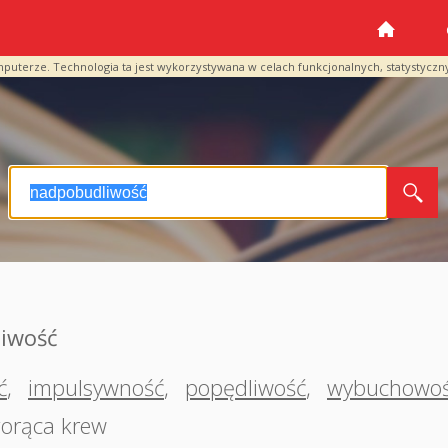
mputerze. Technologia ta jest wykorzystywana w celach funkcjonalnych, statystyczn
iwość
ć
,
impulsywność
,
popędliwość
,
wybuchowo
orąca krew