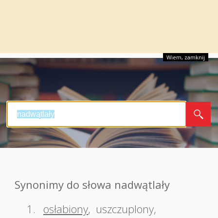
Wiem, zamknij
Synonimy do słowa nadwątlały
1.
osłabiony
,
uszczuplony
,