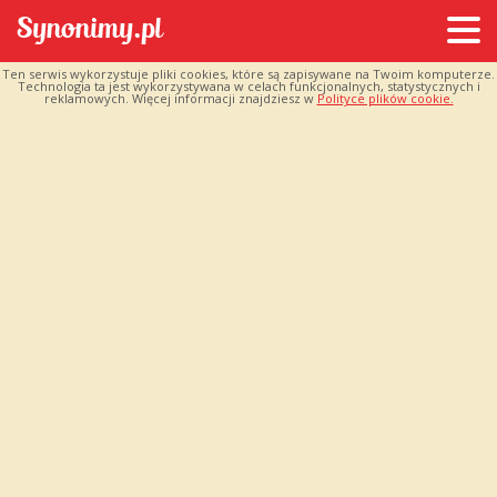
Ten serwis wykorzystuje pliki cookies, które są zapisywane na Twoim komputerze.
Technologia ta jest wykorzystywana w celach funkcjonalnych, statystycznych i
reklamowych. Więcej informacji znajdziesz w
Polityce plików cookie.