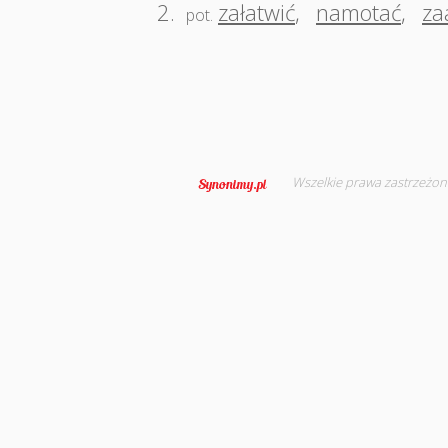
2.
załatwić
,
namotać
,
za
pot.
Wszelkie prawa zastrzeżon