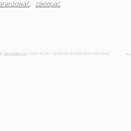
aranżować
,
zaklepać
e.
Skontaktuj się
z nami w celu uzyskania dodatkowych informacji
Pr