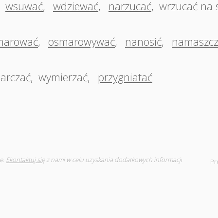
,
wsuwać
,
wdziewać
,
narzucać
,
wrzucać na s
marować
,
osmarowywać
,
nanosić
,
namaszcz
arczać
,
wymierzać
,
przygniatać
e.
Skontaktuj się
z nami w celu uzyskania dodatkowych informacji
Pr