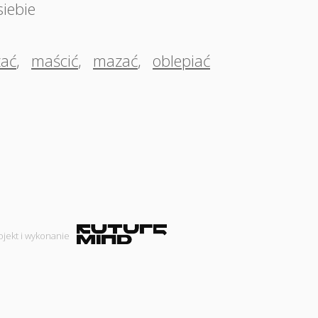
iebie
ać
,
maścić
,
mazać
,
oblepiać
ojekt i wykonanie