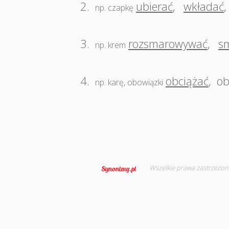
2.
ubierać
,
wkładać
np. czapkę
3.
rozsmarowywać
,
s
np. krem
4.
obciążać
,
ob
np. karę, obowiązki
Wszelkie prawa zastrzeżon