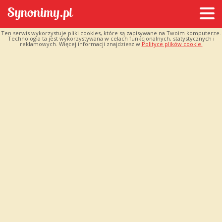
Ten serwis wykorzystuje pliki cookies, które są zapisywane na Twoim komputerze.
Technologia ta jest wykorzystywana w celach funkcjonalnych, statystycznych i
reklamowych. Więcej informacji znajdziesz w
Polityce plików cookie.