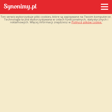
Ten serwis wykorzystuje pliki cookies, które są zapisywane na Twoim komputerze.
Technologia ta jest wykorzystywana w celach funkcjonalnych, statystycznych i
reklamowych. Więcej informacji znajdziesz w
Polityce plików cookie.