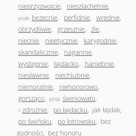
nieprzyzwoicie
,
nieszlachetnie
,
bezecnie
,
perfidnie
,
wrednie
,
podn.
obrzydliwie
,
grzesznie
,
źle
,
niecnie
,
nieetycznie
,
karygodnie
,
skandalicznie
,
nagannie
,
występnie
,
łajdacko
,
haniebnie
,
niesławnie
,
niechlubnie
,
niemoralnie
,
niehonorowo
,
gorsząco
,
świniowato
,
posp.
zdrożnie
,
po łajdacku
,
jak łajdak
,
†
po świńsku
,
po łotrowsku
,
bez
godności
,
bez honoru