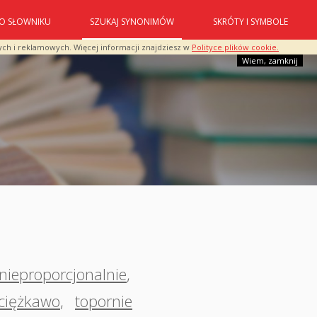
O SŁOWNIKU
SZUKAJ SYNONIMÓW
SKRÓTY I SYMBOLE
ych i reklamowych. Więcej informacji znajdziesz w
Polityce plików cookie.
Wiem, zamknij
nieproporcjonalnie
,
ciężkawo
,
topornie