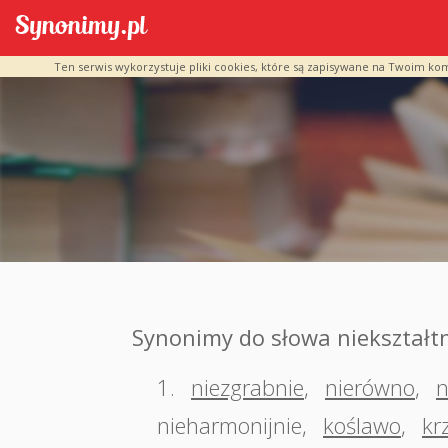
Ten serwis wykorzystuje pliki cookies, które są zapisywane na Twoim ko
Synonimy do słowa niekształt
1.
niezgrabnie
,
nierówno
,
n
nieharmonijnie
,
koślawo
,
kr