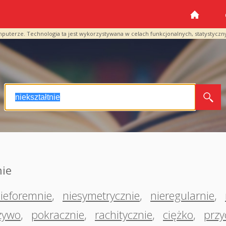
mputerze. Technologia ta jest wykorzystywana w celach funkcjonalnych, statystyczn
nie
ieforemnie
,
niesymetrycznie
,
nieregularnie
,
zywo
,
pokracznie
,
rachitycznie
,
ciężko
,
przy