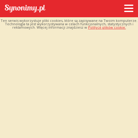
Ten serwis wykorzystuje pliki cookies, które są zapisywane na Twoim komputerze.
Technologia ta jest wykorzystywana w celach funkcjonalnych, statystycznych i
reklamowych. Więcej informacji znajdziesz w
Polityce plików cookie.