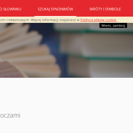
O SŁOWNIKU
SZUKAJ SYNONIMÓW
SKRÓTY I SYMBOLE
ych i reklamowych. Więcej informacji znajdziesz w
Polityce plików cookie.
Wiem, zamknij
 oczami