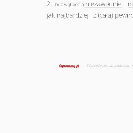
2.
niezawodnie
,
n
bez wątpienia
jak najbardziej
,
z (całą) pewn
Wszelkie prawa zastrzeżon