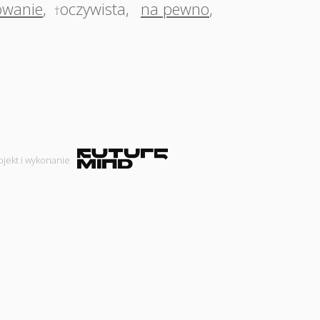
wanie
,
oczywista
,
na pewno
,
†
ojekt i wykonanie