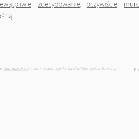
iewątpliwie
,
zdecydowanie
,
oczywiście
,
muro
ością
e.
Skontaktuj się
z nami w celu uzyskania dodatkowych informacji
Pr