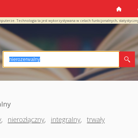
mputerze. Technologia ta jest wykorzystywana w celach funkcjonalnych, statystyczn
alny
y
,
nierozłączny
,
integralny
,
trwały