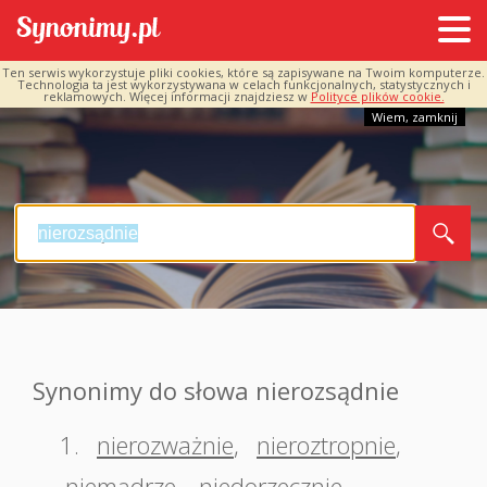
Ten serwis wykorzystuje pliki cookies, które są zapisywane na Twoim komputerze.
Technologia ta jest wykorzystywana w celach funkcjonalnych, statystycznych i
reklamowych. Więcej informacji znajdziesz w
Polityce plików cookie.
Wiem, zamknij
Synonimy do słowa nierozsądnie
1.
nierozważnie
,
nieroztropnie
,
niemądrze
,
niedorzecznie
,