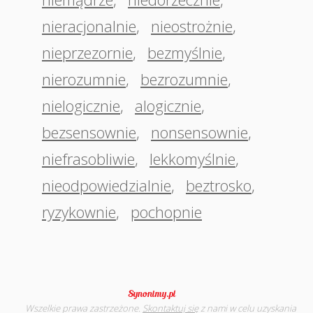
nieracjonalnie
,
nieostrożnie
,
nieprzezornie
,
bezmyślnie
,
nierozumnie
,
bezrozumnie
,
nielogicznie
,
alogicznie
,
bezsensownie
,
nonsensownie
,
niefrasobliwie
,
lekkomyślnie
,
nieodpowiedzialnie
,
beztrosko
,
ryzykownie
,
pochopnie
Wszelkie prawa zastrzeżone.
Skontaktuj się
z nami w celu uzyskania