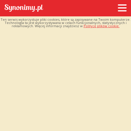
Ten serwis wykorzystuje pliki cookies, które są zapisywane na Twoim komputerze.
Technologia ta jest wykorzystywana w celach funkcjonalnych, statystycznych i
reklamowych. Więcej informacji znajdziesz w
Polityce plików cookie.