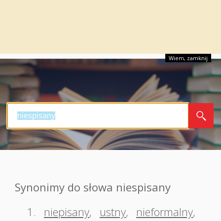
Wiem, zamknij
Synonimy do słowa niespisany
1.
niepisany
,
ustny
,
nieformalny
,