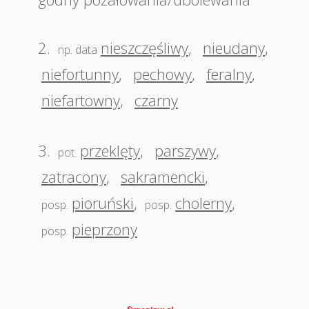
2.
nieszczęśliwy
,
nieudany
,
np. data
niefortunny
,
pechowy
,
feralny
,
niefartowny
,
czarny
3.
przeklęty
,
parszywy
,
pot.
zatracony
,
sakramencki
,
pioruński
,
cholerny
,
posp.
posp.
pieprzony
posp.