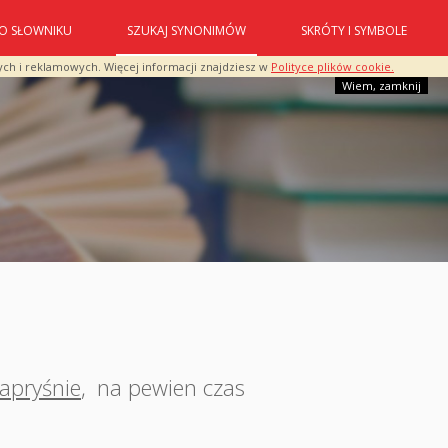
O SŁOWNIKU
SZUKAJ SYNONIMÓW
SKRÓTY I SYMBOLE
ych i reklamowych. Więcej informacji znajdziesz w
Polityce plików cookie.
Wiem, zamknij
apryśnie
,
na pewien czas