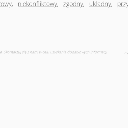
ktowy
,
niekonfliktowy
,
zgodny
,
układny
,
prz
e.
Skontaktuj się
z nami w celu uzyskania dodatkowych informacji
Pr