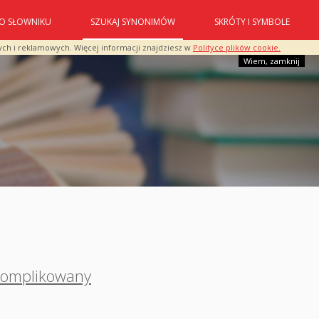
O SŁOWNIKU
SZUKAJ SYNONIMÓW
SKRÓTY I SYMBOLE
ych i reklamowych. Więcej informacji znajdziesz w
Polityce plików cookie.
Wiem, zamknij
komplikowany