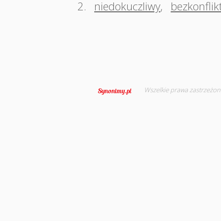
2.
niedokuczliwy
,
bezkonfli
Wszelkie prawa zastrzeżon