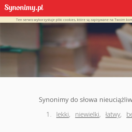
Ten serwis wykorzystuje pliki cookies, które są zapisywane na Twoim ko
Synonimy do słowa nieuciążli
1.
lekki
,
niewielki
,
łatwy
,
b