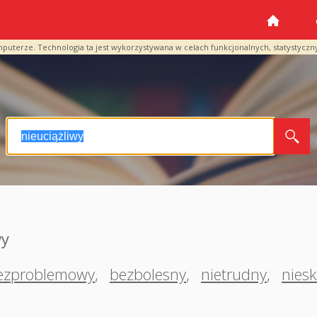
mputerze. Technologia ta jest wykorzystywana w celach funkcjonalnych, statystyczn
wy
ezproblemowy
,
bezbolesny
,
nietrudny
,
nies