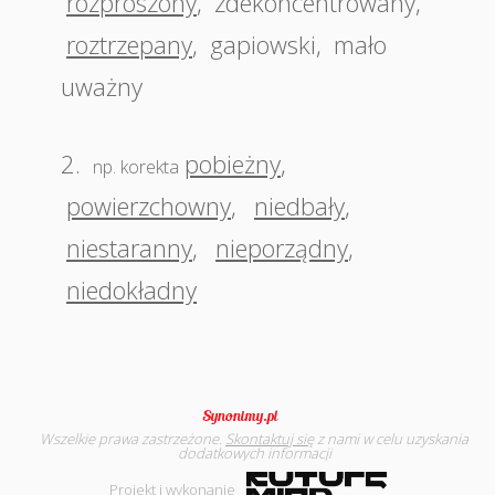
rozproszony
,
zdekoncentrowany
,
roztrzepany
,
gapiowski
,
mało
uważny
2.
pobieżny
,
np. korekta
powierzchowny
,
niedbały
,
niestaranny
,
nieporządny
,
niedokładny
Wszelkie prawa zastrzeżone.
Skontaktuj się
z nami w celu uzyskania
dodatkowych informacji
Projekt i wykonanie