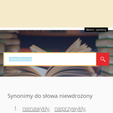
Wiem, zamknij
Synonimy do słowa niewdrożony
1.
nienawykły
,
nieprzywykły
,