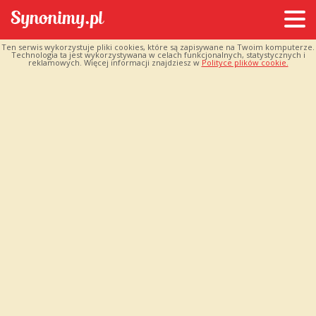
Ten serwis wykorzystuje pliki cookies, które są zapisywane na Twoim komputerze.
Technologia ta jest wykorzystywana w celach funkcjonalnych, statystycznych i
reklamowych. Więcej informacji znajdziesz w
Polityce plików cookie.