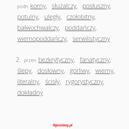
korny
,
służalczy
,
posłuszny
,
podn.
potulny
,
uległy
,
czołobitny
,
bałwochwalczy
,
poddańczy
,
wiernopoddańczy
,
serwilistyczny
2.
bezkrytyczny
,
fanatyczny
,
przen.
ślepy
,
dosłowny
,
gorliwy
,
wierny
,
literalny
,
ścisły
,
rygorystyczny
,
dokładny