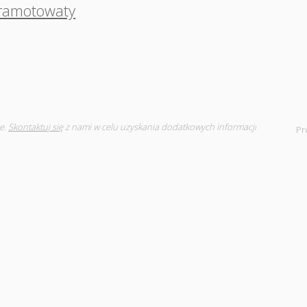
ramotowaty
e.
Skontaktuj się
z nami w celu uzyskania dodatkowych informacji
Pr