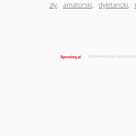
zły
,
amatorski
,
dyletancki
,
Wszelkie prawa zastrzeżon