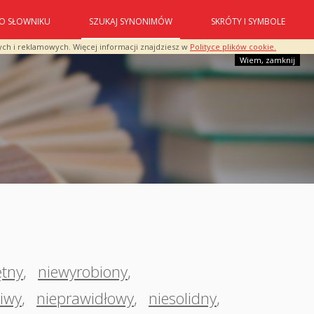
O SŁOWNIKU
SZUKAJ SYNONIMÓW
SKRÓTY I SYMBOLE
ych i reklamowych. Więcej informacji znajdziesz w
Polityce plików cookie.
Wiem, zamknij
ętny
,
niewyrobiony
,
ciwy
,
nieprawidłowy
,
niesolidny
,