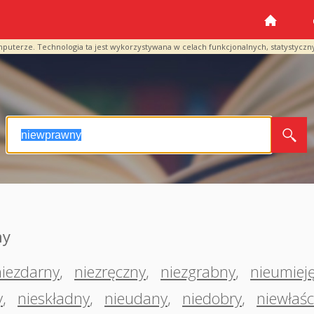
mputerze. Technologia ta jest wykorzystywana w celach funkcjonalnych, statystyczn
ny
niezdarny
,
niezręczny
,
niezgrabny
,
nieumiej
y
,
nieskładny
,
nieudany
,
niedobry
,
niewłaś