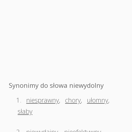
Synonimy do słowa niewydolny
1.
niesprawny
,
chory
,
ułomny
,
słaby
2.
niewydajny
,
nieefektywny
,