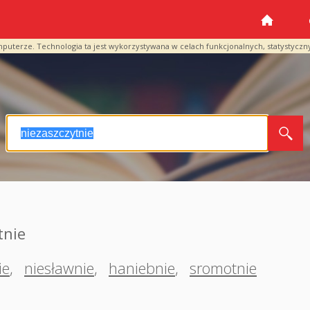
mputerze. Technologia ta jest wykorzystywana w celach funkcjonalnych, statystyczn
tnie
ie
,
niesławnie
,
haniebnie
,
sromotnie