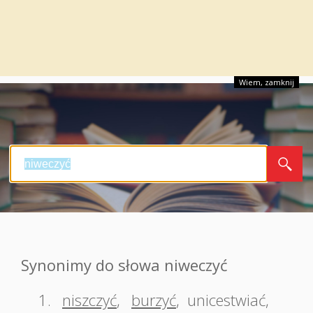
Wiem, zamknij
Synonimy do słowa niweczyć
1.
niszczyć
,
burzyć
,
unicestwiać
,