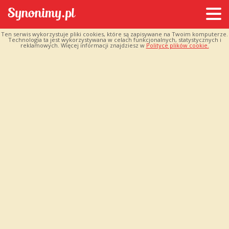
Ten serwis wykorzystuje pliki cookies, które są zapisywane na Twoim komputerze.
Technologia ta jest wykorzystywana w celach funkcjonalnych, statystycznych i
reklamowych. Więcej informacji znajdziesz w
Polityce plików cookie.