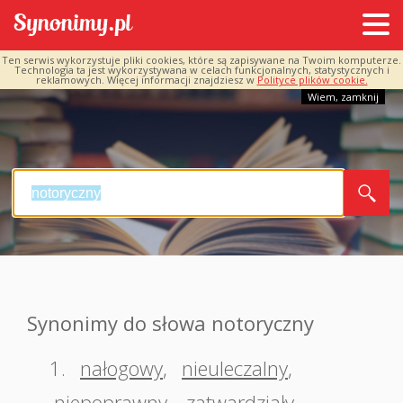
Ten serwis wykorzystuje pliki cookies, które są zapisywane na Twoim komputerze.
Technologia ta jest wykorzystywana w celach funkcjonalnych, statystycznych i
reklamowych. Więcej informacji znajdziesz w
Polityce plików cookie.
Wiem, zamknij
Synonimy do słowa notoryczny
1.
nałogowy
,
nieuleczalny
,
niepoprawny
,
zatwardziały
,