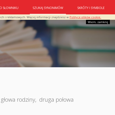
O SŁOWNIKU
SZUKAJ SYNONIMÓW
SKRÓTY I SYMBOLE
ych i reklamowych. Więcej informacji znajdziesz w
Polityce plików cookie.
Wiem, zamknij
głowa rodziny
,
druga połowa