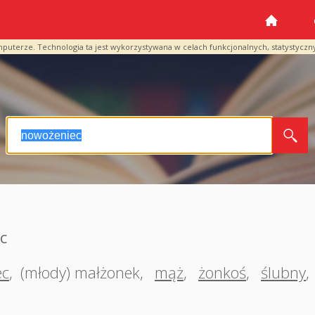
mputerze. Technologia ta jest wykorzystywana w celach funkcjonalnych, statystyczn
c
ec
,
(młody) małżonek
,
mąż
,
żonkoś
,
ślubny
,